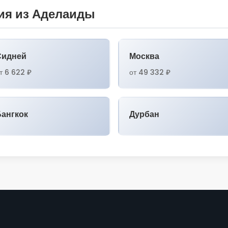
ия из Аделаиды
Сидней
Москва
т 6 622 ₽
от 49 332 ₽
Бангкок
Дурбан