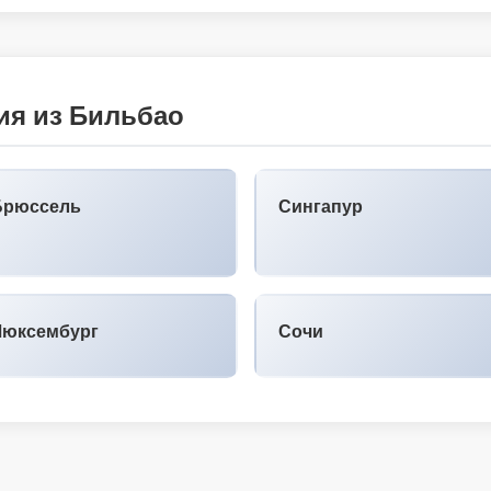
ия из Бильбао
Брюссель
Сингапур
Люксембург
Сочи