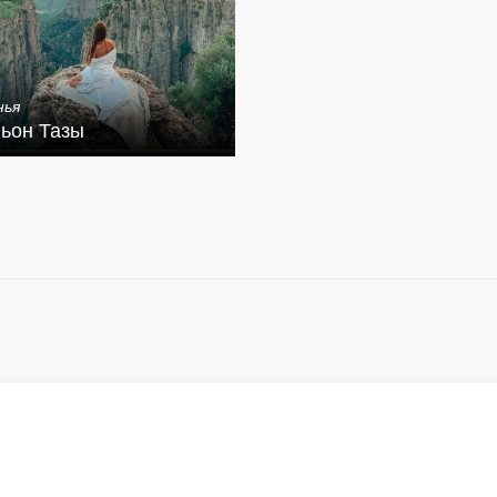
нья
ьон Тазы