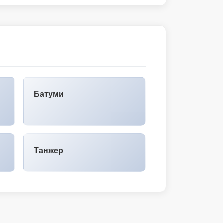
Батуми
Танжер