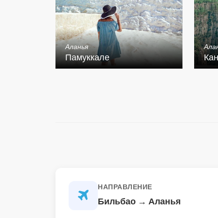
Аланья
Ала
Памуккале
Кан
НАПРАВЛЕНИЕ
Бильбао → Аланья