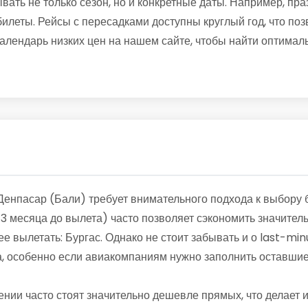
вать не только сезон, но и конкретные даты. Например, п
леты. Рейсы с пересадками доступны круглый год, что поз
алендарь низких цен на нашем сайте, чтобы найти оптимал
 Денпасар (Бали) требует внимательного подхода к выбору
-3 месяца до вылета) часто позволяет сэкономить значите
ее вылетать: Бургас. Однако не стоит забывать и о last-mi
а, особенно если авиакомпаниям нужно заполнить оставшие
ении часто стоят значительно дешевле прямых, что делает