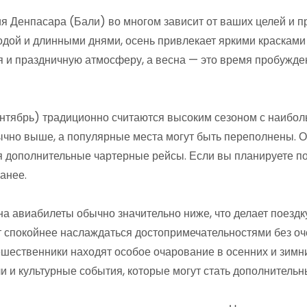
 Денпасара (Бали) во многом зависит от ваших целей и п
одой и длинными днями, осень привлекает яркими красками
 и праздничную атмосферу, а весна — это время пробужд
нтябрь) традиционно считаются высоким сезоном с наибол
чно выше, а популярные места могут быть переполнены. О
 дополнительные чартерные рейсы. Если вы планируете пое
анее.
а авиабилеты обычно значительно ниже, что делает поездку
т спокойнее наслаждаться достопримечательностями без оч
шественники находят особое очарование в осенних и зимни
 и культурные события, которые могут стать дополнительн