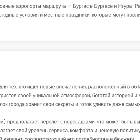
сновные аэропорты маршрута — Бургас в Бургасе и Нгура-Р
погодные условия и местные праздники, которые могут повлия
ля тех, кто ищет новые впечатления, расположенный в об 
туристов своей уникальной атмосферой, богатой историей 
ок города хранит свои секреты и готов удивить даже самы
ли) предполагает перелёт с пересадками, что может быть 
лагает свой уровень сервиса, комфорта и ценовую политику
 вариант, соответствующий его потребностям и бюджету.