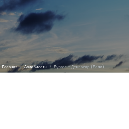
Главная
Авиабилеты
Бургас - Денпасар (Бали)