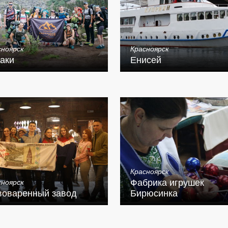
сноярск
Красноярск
аки
Енисей
Красноярск
Фабрика игрушек
сноярск
воваренный завод
Бирюсинка