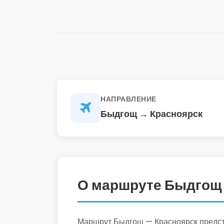
НАПРАВЛЕНИЕ
Быдгощ → Красноярск
О маршруте Быдгощ
Маршрут Быдгощ — Красноярск предста