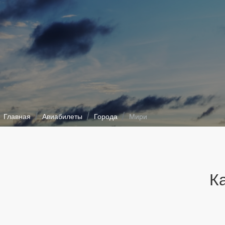
Главная
Авиабилеты
Города
Мири
К