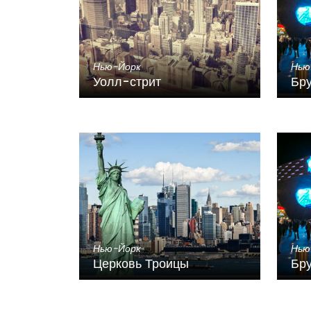
Нью-Йорк
Нью
Уолл-стрит
Бр
Нью-Йорк
Нью
Церковь Троицы
Бру