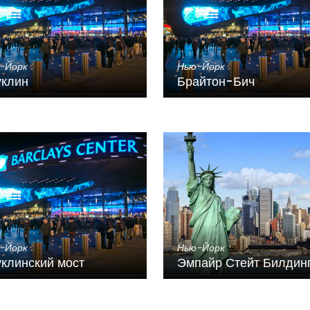
-Йорк
Нью-Йорк
уклин
Брайтон-Бич
-Йорк
Нью-Йорк
клинский мост
Эмпайр Стейт Билдин