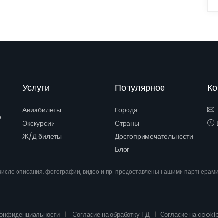
Услуги
Популярное
Ко
Авиабилеты
Города
о
Экскурсии
Страны
Е
Ж/Д билеты
Достопримечательности
Блог
 числе описания, фотографии, видео и пр. предоставлены нашими партнерам
конфиденциальности
Согласие на обработку ПД
Согласие на cooki