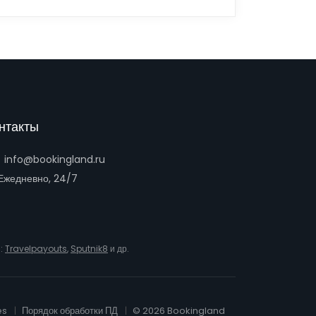
нтакты
info@bookingland.ru
жедневно, 24/7
и:
Travelpayouts
,
Sputnik8
и др.
es
Порядок обработки ПД
© 2026 Bookingland