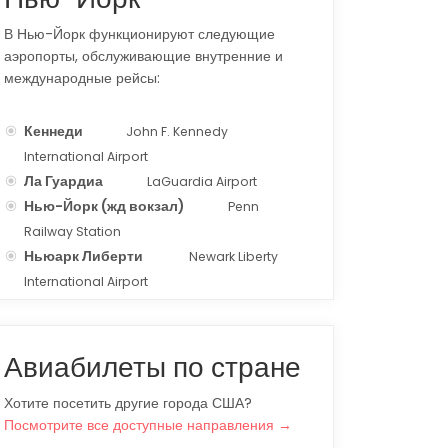
В Нью-Йорк функционируют следующие
аэропорты, обслуживающие внутренние и
международные рейсы:
Кеннеди
John F. Kennedy
JFK
International Airport
Ла Гуардиа
LaGuardia Airport
LGA
Нью-Йорк (жд вокзал)
Penn
ZYP
Railway Station
Ньюарк Либерти
Newark Liberty
EWR
International Airport
Авиабилеты по стране
Хотите посетить другие города США?
Посмотрите все доступные направления →