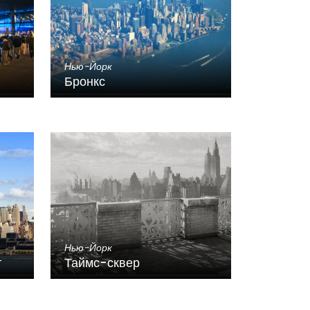
Нью-Йорк
Бронкс
Нью-Йорк
г
Таймс-сквер