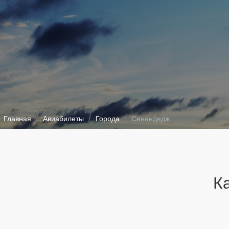
Главная
Авиабилеты
Города
Сенендедж
К