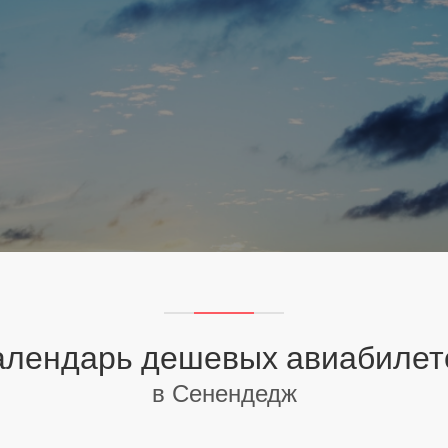
алендарь дешевых авиабилет
в Сенендедж