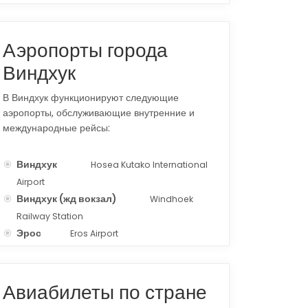
Аэропорты города
Виндхук
В Виндхук функционируют следующие
аэропорты, обслуживающие внутренние и
международные рейсы:
Виндхук
Hosea Kutako International
WDH
Airport
Виндхук (жд вокзал)
Windhoek
ZWH
Railway Station
Эрос
Eros Airport
ERS
Авиабилеты по стране