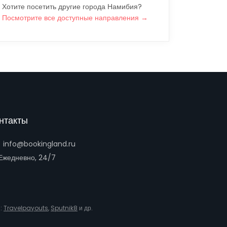
Хотите посетить другие города Намибия?
Посмотрите все доступные направления →
нтакты
info@bookingland.ru
жедневно, 24/7
и:
Travelpayouts
,
Sputnik8
и др.