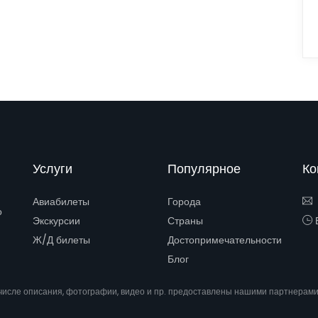
Услуги
Популярное
Ко
Авиабилеты
Города
о
Экскурсии
Страны
Е
Ж/Д билеты
Достопримечательности
Блог
 числе описания, фотографии, видео и пр. предоставлены нашими партнерам