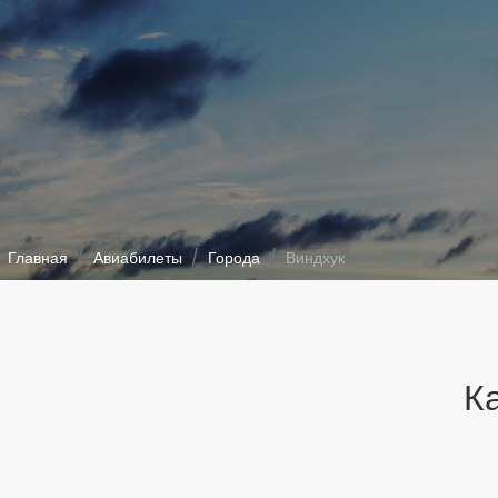
Главная
Авиабилеты
Города
Виндхук
К