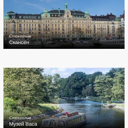
Стокгольм
Скансен
Стокгольм
Музей Васа