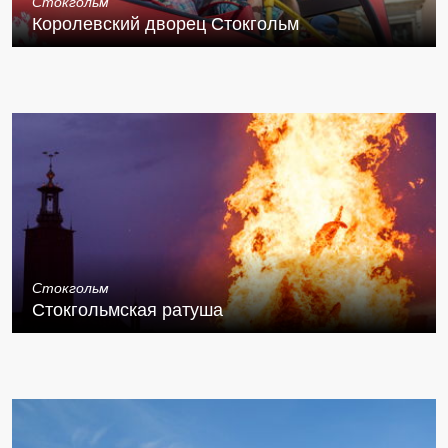
Стокгольм
Королевский дворец Стокгольм
Стокгольм
Стокгольмская ратуша