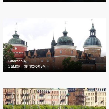
Стокгольм
Замок Грипсхольм