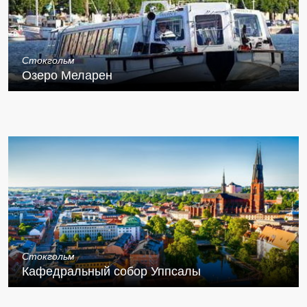
Стокгольм
Озеро Меларен
Стокгольм
Кафедральный собор Уппсалы