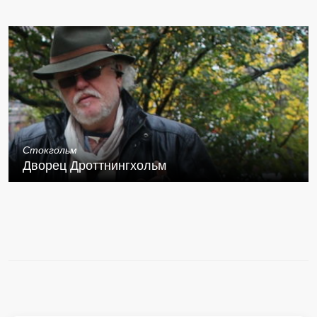
Стокгольм
Дворец Дроттнингхольм