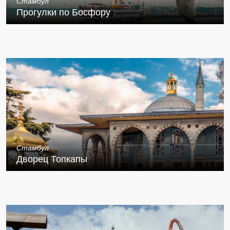
Стамбул
Прогулки по Босфору
Стамбул
Дворец Топкапы