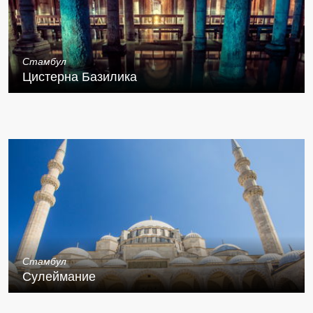
Стамбул
Цистерна Базилика
Стамбул
Сулеймание