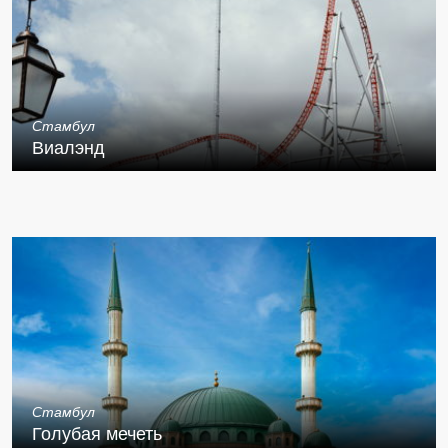
Стамбул
Виалэнд
Стамбул
Голубая мечеть