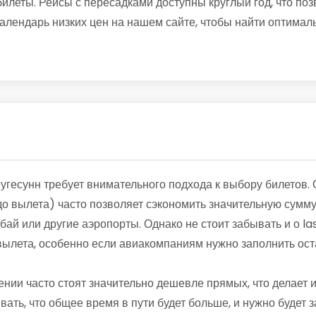
леты. Рейсы с пересадками доступны круглый год, что поз
алендарь низких цен на нашем сайте, чтобы найти оптимал
угесунн требует внимательного подхода к выбору билетов.
о вылета) часто позволяет сэкономить значительную сумму
убай или другие аэропорты. Однако не стоит забывать и о 
 вылета, особенно если авиакомпаниям нужно заполнить ос
ении часто стоят значительно дешевле прямых, что делает
вать, что общее время в пути будет больше, и нужно будет