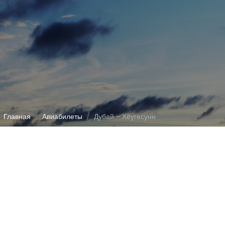
Главная
Авиабилеты
Дубай - Хёугесунн