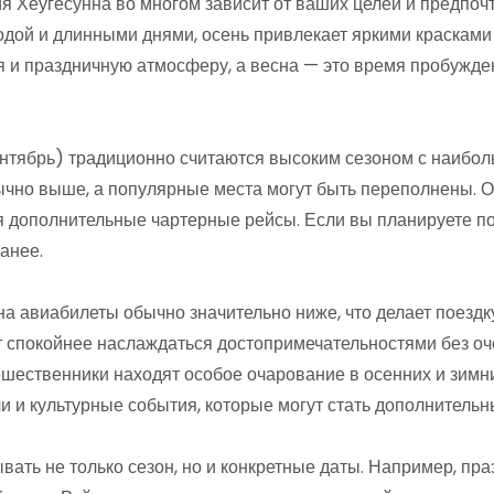
 Хеугесунна во многом зависит от ваших целей и предпочт
одой и длинными днями, осень привлекает яркими красками
 и праздничную атмосферу, а весна — это время пробужд
нтябрь) традиционно считаются высоким сезоном с наибол
чно выше, а популярные места могут быть переполнены. О
 дополнительные чартерные рейсы. Если вы планируете пое
анее.
а авиабилеты обычно значительно ниже, что делает поездку
т спокойнее наслаждаться достопримечательностями без оч
шественники находят особое очарование в осенних и зимни
 и культурные события, которые могут стать дополнительн
вать не только сезон, но и конкретные даты. Например, п