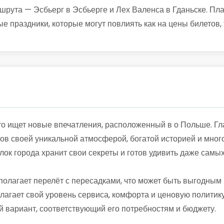
ута — Эсбьерг в Эсбьерге и Лех Валенса в Гданьске. План
е праздники, которые могут повлиять как на цены билетов,
кто ищет новые впечатления, расположенный в о Польше. Г
тов своей уникальной атмосферой, богатой историей и мно
ок города хранит свои секреты и готов удивить даже самы
дполагает перелёт с пересадками, что может быть выгодны
лагает свой уровень сервиса, комфорта и ценовую политику
 вариант, соответствующий его потребностям и бюджету.