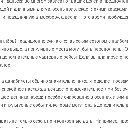
 Гданьска во многом зависит от ваших целей и предпочтен
одой и длинными днями, осень привлекает яркими красками
 и праздничную атмосферу, а весна — это время пробужд
нтябрь) традиционно считаются высоким сезоном с наибол
чно выше, а популярные места могут быть переполнены. О
 дополнительные чартерные рейсы. Если вы планируете пое
анее.
а авиабилеты обычно значительно ниже, что делает поездку
т спокойнее наслаждаться достопримечательностями без оч
шественники находят особое очарование в осенних и зимни
 и культурные события, которые могут стать дополнительн
вать не только сезон, но и конкретные даты. Например, п