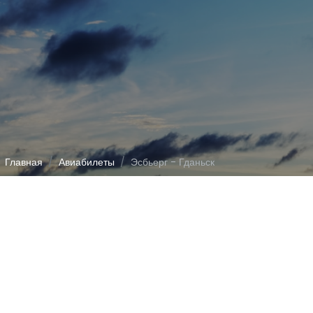
Главная
Авиабилеты
Эсбьерг - Гданьск