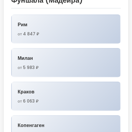
Фуншала (Мадейра)
Рим
от 4 847 ₽
Милан
от 5 983 ₽
Краков
от 6 063 ₽
Копенгаген