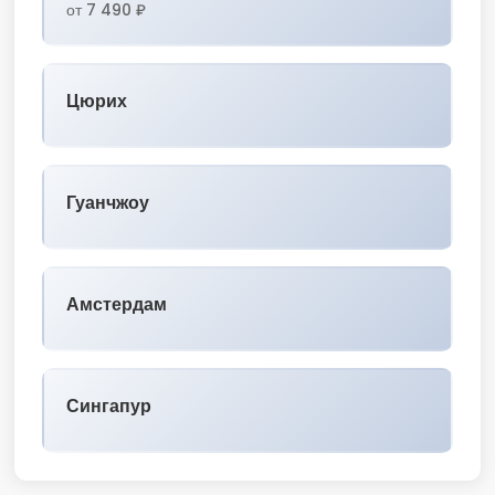
от 7 490 ₽
Цюрих
Гуанчжоу
Амстердам
Сингапур