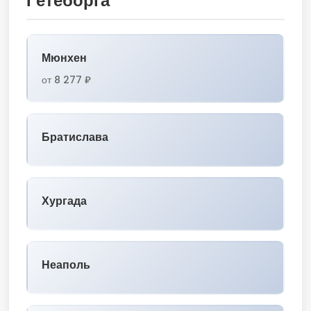
Гётеборга
Мюнхен
от 8 277 ₽
Братислава
Хургада
Неаполь