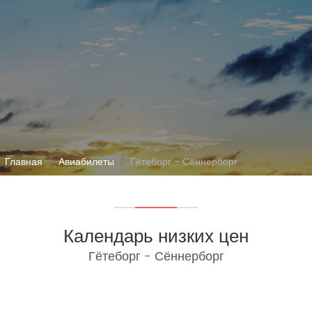
Главная
Авиабилеты
Гётеборг - Сённерборг
Календарь низких цен
Гётеборг - Сённерборг