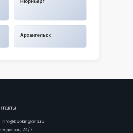
Нюрнберг
Архангельск
нтакты
info@bookingland.ru
жедневно, 24/7