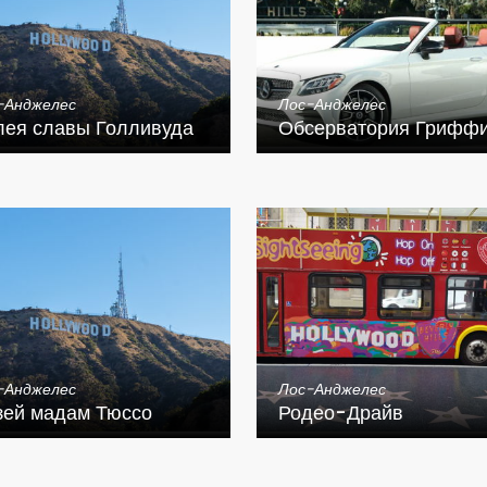
-Анджелес
Лос-Анджелес
лея славы Голливуда
Обсерватория Грифф
-Анджелес
Лос-Анджелес
зей мадам Тюссо
Родео-Драйв