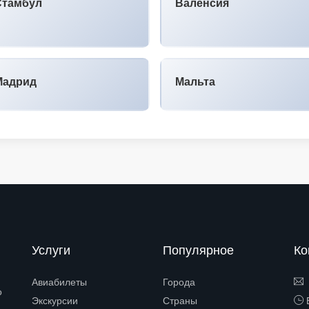
Стамбул
Валенсия
Мадрид
Мальта
Услуги
Популярное
Ко
Авиабилеты
Города
о
Экскурсии
Страны
Е