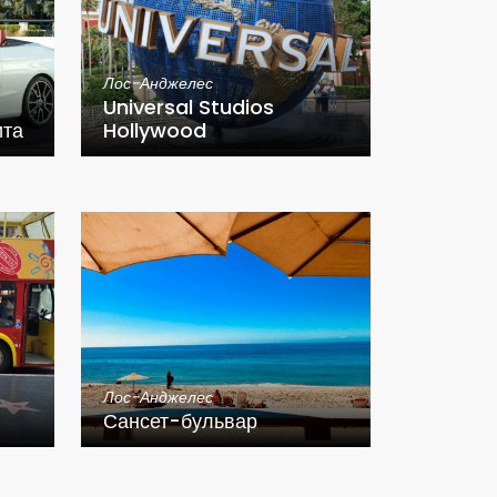
Лос-Анджелес
Universal Studios
ита
Hollywood
Лос-Анджелес
Сансет-бульвар