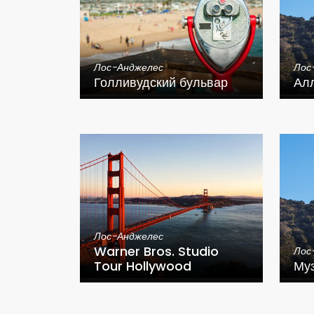
Лос-Анджелес
Лос
Голливудский бульвар
Ал
Лос-Анджелес
Warner Bros. Studio
Лос
Tour Hollywood
Му