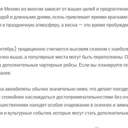
 Мехико во многом зависит от ваших целей и предпочтени
одой и длинными днями, осень привлекает яркими красками
 и праздничную атмосферу, а весна — это время пробужд
нтябрь) традиционно считаются высоким сезоном с наибол
чно выше, а популярные места могут быть переполнены. О
 дополнительные чартерные рейсы. Если вы планируете пое
анее.
а авиабилеты обычно значительно ниже, что делает поездку
т спокойнее наслаждаться достопримечательностями без оч
шественники находят особое очарование в осенних и зимни
 и культурные события, которые могут стать дополнительн