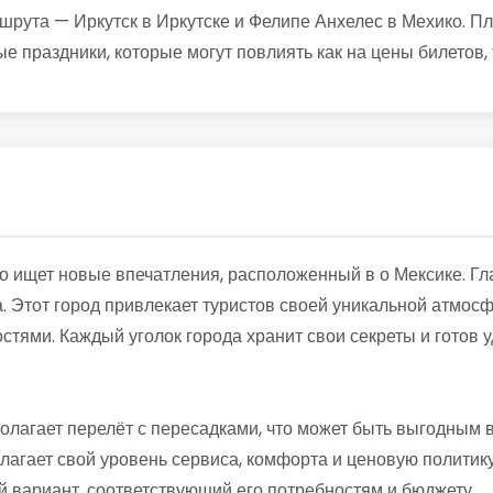
ута — Иркутск в Иркутске и Фелипе Анхелес в Мехико. Пла
е праздники, которые могут повлиять как на цены билетов,
то ищет новые впечатления, расположенный в о Мексике. Г
а. Этот город привлекает туристов своей уникальной атмосф
тями. Каждый уголок города хранит свои секреты и готов 
полагает перелёт с пересадками, что может быть выгодным
лагает свой уровень сервиса, комфорта и ценовую политику
 вариант, соответствующий его потребностям и бюджету.