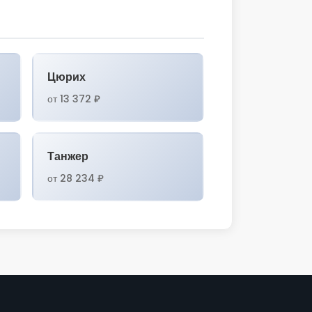
Цюрих
от 13 372 ₽
Танжер
от 28 234 ₽