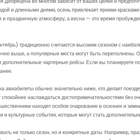
 Дебрецена во многом зависит от ваших целей и предпочт
одой и длинными днями, осень привлекает яркими красками
 и праздничную атмосферу, а весна — это время пробужд
нтябрь) традиционно считаются высоким сезоном с наибол
чно выше, а популярные места могут быть переполнены. О
 дополнительные чартерные рейсы. Если вы планируете пое
анее.
а авиабилеты обычно значительно ниже, что делает поездку
т спокойнее наслаждаться достопримечательностями без оч
шественники находят особое очарование в осенних и зимни
 и культурные события, которые могут стать дополнительн
вать не только сезон, но и конкретные даты. Например, п