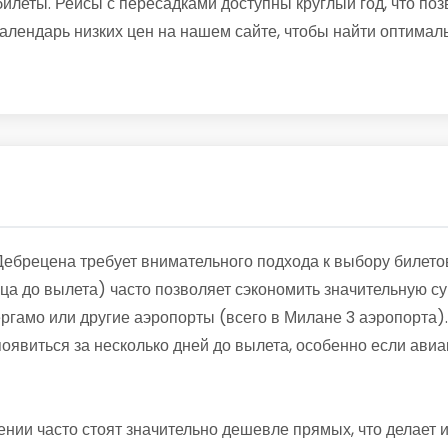
леты. Рейсы с пересадками доступны круглый год, что поз
алендарь низких цен на нашем сайте, чтобы найти оптимал
Дебрецена требует внимательного подхода к выбору билето
ца до вылета) часто позволяет сэкономить значительную су
ргамо или другие аэропорты (всего в Милане 3 аэропорта). 
оявиться за несколько дней до вылета, особенно если ави
ении часто стоят значительно дешевле прямых, что делает