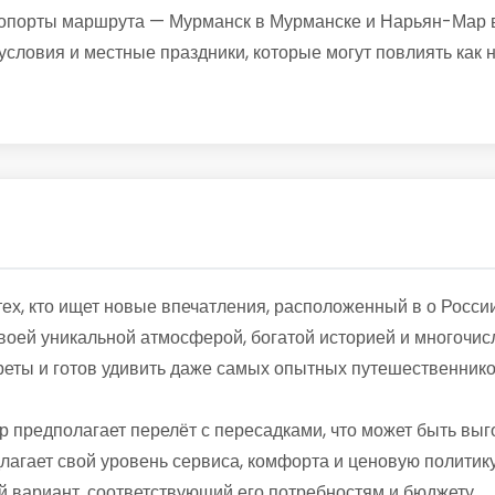
ропорты маршрута — Мурманск в Мурманске и Нарьян-Мар в
условия и местные праздники, которые могут повлиять как 
ех, кто ищет новые впечатления, расположенный в о Росси
 своей уникальной атмосферой, богатой историей и многоч
реты и готов удивить даже самых опытных путешественнико
 предполагает перелёт с пересадками, что может быть вы
лагает свой уровень сервиса, комфорта и ценовую политику
 вариант, соответствующий его потребностям и бюджету.