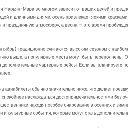
 Нарьян-Мара во многом зависит от ваших целей и предпо
одой и длинными днями, осень привлекает яркими красками
 и праздничную атмосферу, а весна — это время пробужд
нтябрь) традиционно считаются высоким сезоном с наибол
чно выше, а популярные места могут быть переполнены. О
 дополнительные чартерные рейсы. Если вы планируете пое
анее.
а авиабилеты обычно значительно ниже, что делает поездку
т спокойнее наслаждаться достопримечательностями без оч
шественники находят особое очарование в осенних и зимни
 и культурные события, которые могут стать дополнительн