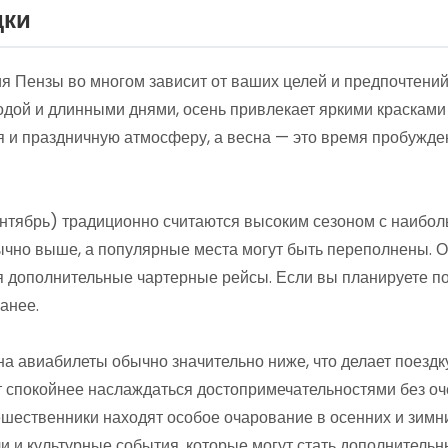
дки
 Пензы во многом зависит от ваших целей и предпочтений
одой и длинными днями, осень привлекает яркими красками
 и праздничную атмосферу, а весна — это время пробужд
нтябрь) традиционно считаются высоким сезоном с наибол
чно выше, а популярные места могут быть переполнены. О
 дополнительные чартерные рейсы. Если вы планируете пое
анее.
а авиабилеты обычно значительно ниже, что делает поездку
т спокойнее наслаждаться достопримечательностями без оч
шественники находят особое очарование в осенних и зимни
 и культурные события, которые могут стать дополнительн