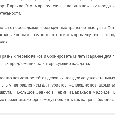
рт Барахас. Этот маршрут связывает два важных города, 
тельности.
ется с пересадками через крупные транспортные узлы. Хот
ыгодные цены и возможность посетить промежуточные город
док.
разных перевозчиков и бронировать билеты заранее для п
дных предложений на интересующие вас даты.
ество возможностей: от деловых поездок до увлекательны
ельным направлением для туристов, желающих познакомиться
рута — Большое Савино в Перми и Барахас в Мадриде. Пл
е праздники, которые могут повлиять как на цены билетов,