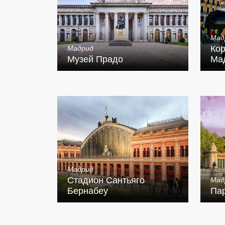
Мад
Кор
Мадрид
Музей Прадо
Ма
Мадрид
Стадион Сантьяго
Мад
Бернабеу
Пар