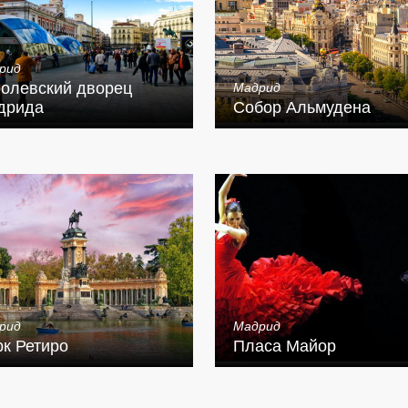
рид
олевский дворец
Мадрид
дрида
Собор Альмудена
рид
Мадрид
к Ретиро
Пласа Майор