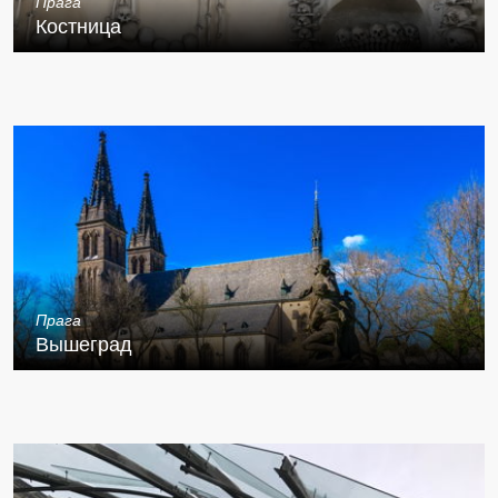
Прага
Костница
Прага
Вышеград