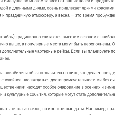
 Биллунна во многом зависит от ваших целей и предпочте
одой и длинными днями, осень привлекает яркими красками
 и праздничную атмосферу, а весна — это время пробужд
нтябрь) традиционно считаются высоким сезоном с наибол
чно выше, а популярные места могут быть переполнены. О
 дополнительные чартерные рейсы. Если вы планируете пое
анее.
а авиабилеты обычно значительно ниже, что делает поездку
т спокойнее наслаждаться достопримечательностями без оч
шественники находят особое очарование в осенних и зимни
 и культурные события, которые могут стать дополнительн
вать не только сезон, но и конкретные даты. Например, п