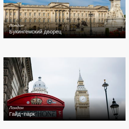
Лондон
Букингемский дворец
Лондон
Гайд-парк