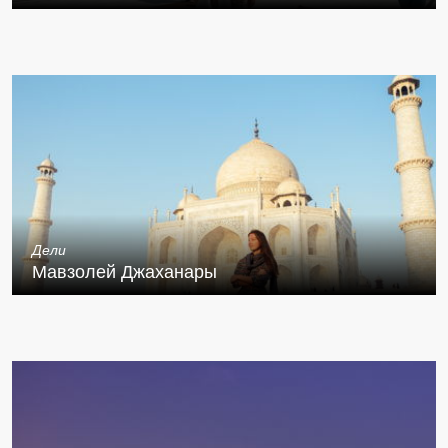
Дели
Мавзолей Джаханары