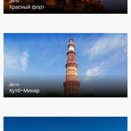
Дели
Красный форт
Дели
Кутб-Минар