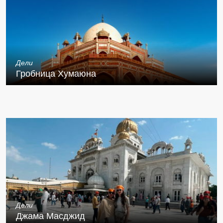
Дели
Гробница Хумаюна
Дели
Джама Масджид