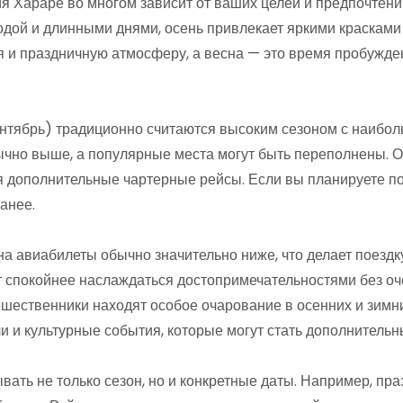
 Хараре во многом зависит от ваших целей и предпочтени
одой и длинными днями, осень привлекает яркими красками
 и праздничную атмосферу, а весна — это время пробужд
нтябрь) традиционно считаются высоким сезоном с наибол
чно выше, а популярные места могут быть переполнены. О
 дополнительные чартерные рейсы. Если вы планируете пое
анее.
а авиабилеты обычно значительно ниже, что делает поездку
т спокойнее наслаждаться достопримечательностями без оч
шественники находят особое очарование в осенних и зимни
 и культурные события, которые могут стать дополнительн
вать не только сезон, но и конкретные даты. Например, п