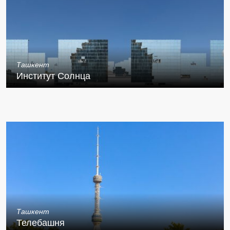
Ташкент
Институт Солнца
Ташкент
Телебашня