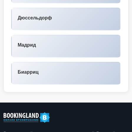
Дюссельдорф
Мадрид
Биарриц