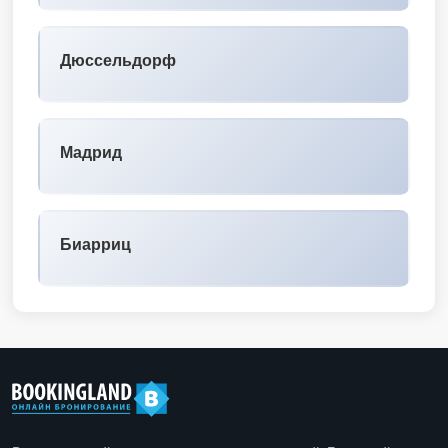
Дюссельдорф
Мадрид
Биарриц