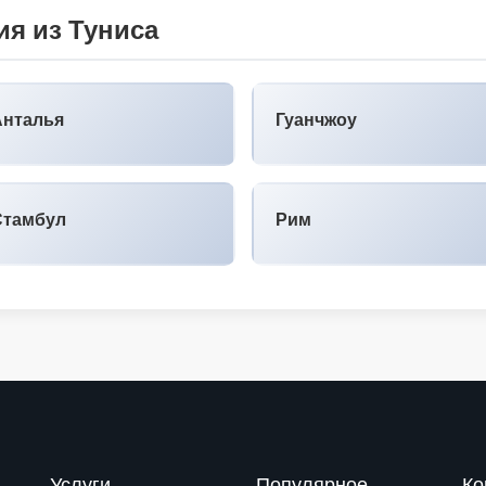
я из Туниса
Анталья
Гуанчжоу
Стамбул
Рим
Услуги
Популярное
Ко