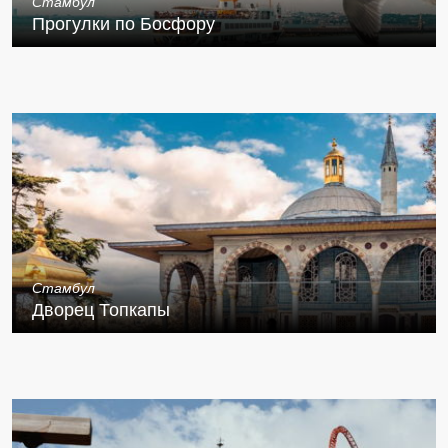
Стамбул
Прогулки по Босфору
Стамбул
Дворец Топкапы