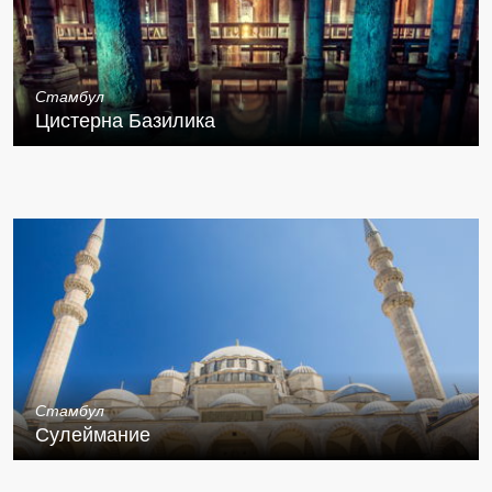
Стамбул
Цистерна Базилика
Стамбул
Сулеймание