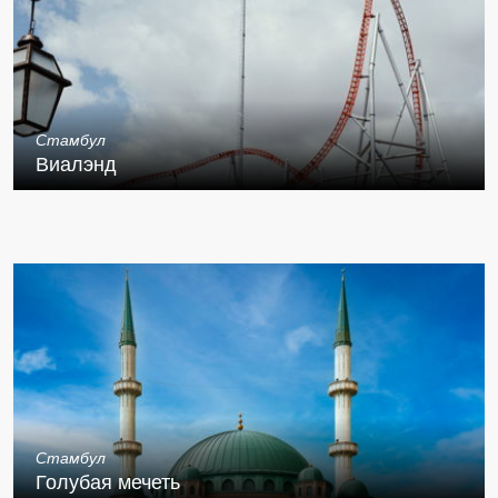
Стамбул
Виалэнд
Стамбул
Голубая мечеть