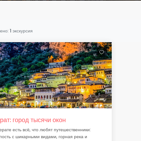
ено:
1
экскурсия
рат: город тысячи окон
ерате есть всё, что любят путешественники:
пость с шикарными видами, горная река и