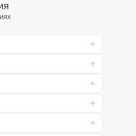
ия
иях