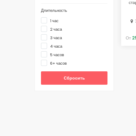
ста
Длительность
1 час
2 часа
3 часа
От
2
4 часа
5 часов
6+ часов
Сбросить