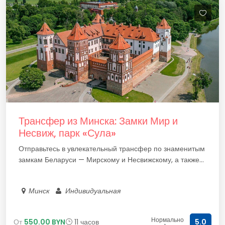
Трансфер из Минска: Замки Мир и
Несвиж, парк «Сула»
Отправьтесь в увлекательный трансфер по знаменитым
замкам Беларуси — Мирскому и Несвижскому, а также...
Минск
Индивидуальная
Нормально
От
550.00 BYN
11 часов
5.0