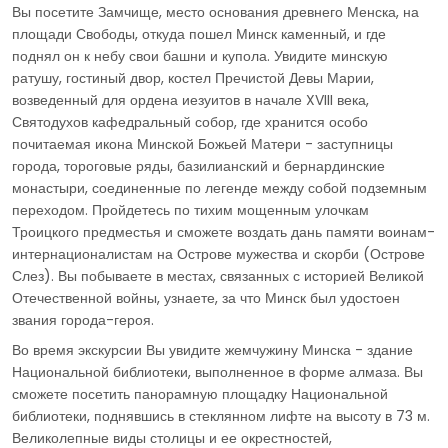
Вы посетите Замчище, место основания древнего Менска, на
площади Свободы, откуда пошел Минск каменный, и где
поднял он к небу свои башни и купола. Увидите минскую
ратушу, гостиный двор, костел Пречистой Девы Марии,
возведенный для ордена иезуитов в начале XVIII века,
Святодухов кафедральный собор, где хранится особо
почитаемая икона Минской Божьей Матери - заступницы
города, тороговые ряды, базилианский и бернардинские
монастыри, соединенные по легенде между собой подземным
переходом. Пройдетесь по тихим мощенным улочкам
Троицкого предместья и сможете воздать дань памяти воинам-
интернационалистам на Острове мужества и скорби (Острове
Слез). Вы побываете в местах, связанных с историей Великой
Отечественной войны, узнаете, за что Минск был удостоен
звания города-героя.
Во время экскурсии Вы увидите жемчужину Минска - здание
Национальной библиотеки, выполненное в форме алмаза. Вы
сможете посетить панорамную площадку Национальной
библиотеки, поднявшись в стеклянном лифте на высоту в 73 м.
Великолепные виды столицы и ее окрестностей,