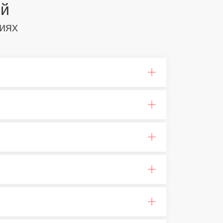
ей
иях