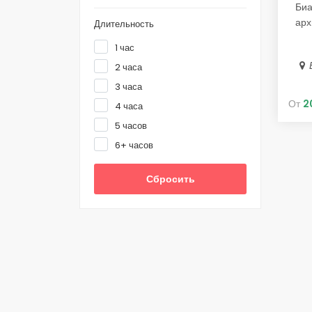
Биа
арх
Длительность
1 час
2 часа
3 часа
От
2
4 часа
5 часов
6+ часов
Сбросить