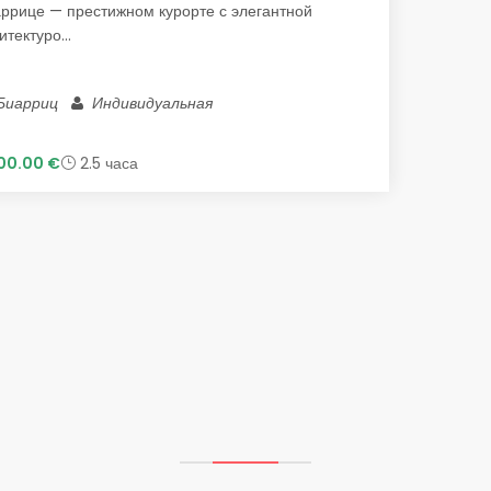
ррице — престижном курорте с элегантной
итектуро...
Биарриц
Индивидуальная
00.00 €
2.5 часа