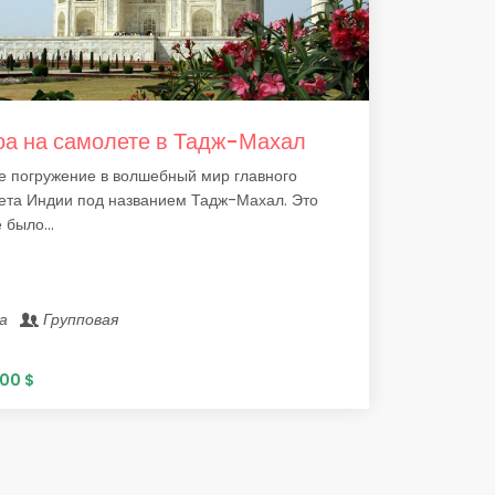
оа на самолете в Тадж-Махал
е погружение в волшебный мир главного
ета Индии под названием Тадж-Махал. Это
 было...
ра
Групповая
00 $