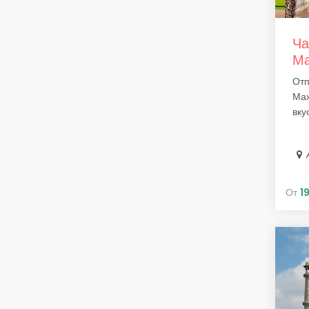
Ча
Ма
Отп
Мах
вку
От
1