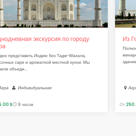
нодневная экскурсия по городу
Из Г
ра
Полно
минар
дно представить Индию без Тадж-Махала,
здание
сочных сари и ароматной местной кухни. Мы
или объеди...
Агра
Индивидуальная
Аг
5.00 $
9 часов
От
250.