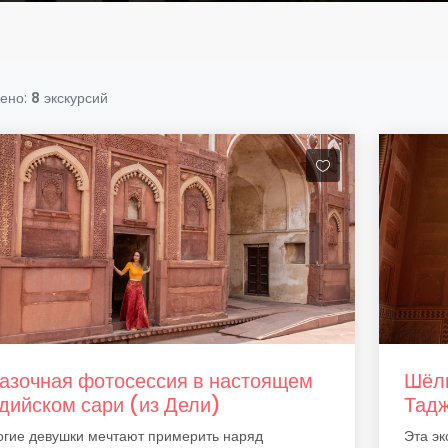
ено:
8
экскурсий
азочная фотосессия в настоящем
Шёлк
дийском сари (из Дели)
Тад
гие девушки мечтают примерить наряд
Эта эк