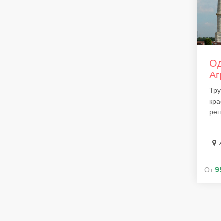
Од
Аг
Тру
кра
реш
От
9