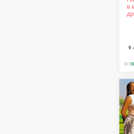
в 
д
От
1