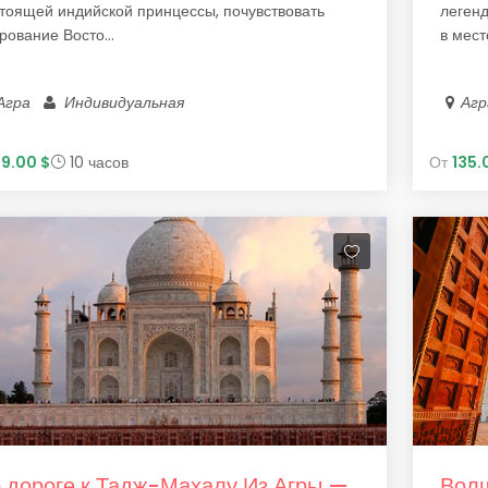
тоящей индийской принцессы, почувствовать
леген
рование Восто...
в место
Агра
Индивидуальная
Аг
99.00 $
10 часов
От
135.
 дороге к Тадж-Махалу Из Агры —
Волш