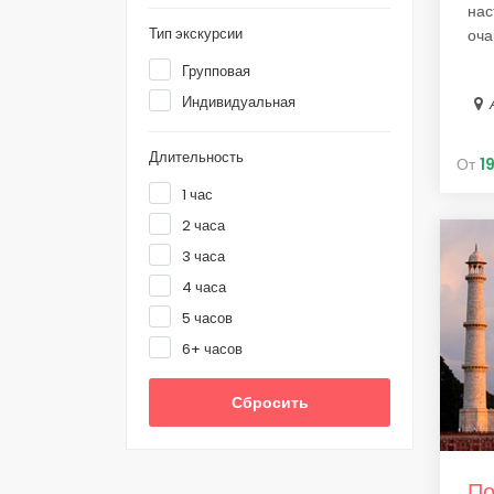
нас
Тип экскурсии
оча
Групповая
Индивидуальная
Длительность
От
1
1 час
2 часа
3 часа
4 часа
5 часов
6+ часов
Сбросить
По