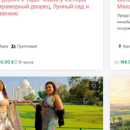
мраморный дворец, Лунный сад и
Мах
ревнюю
Предст
незаб
погруж
Агра
Групповая
Аг
60.00 $
8 часов
От
199.