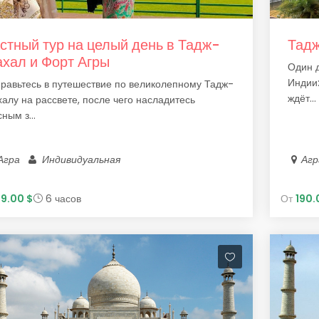
стный тур на целый день в Тадж-
Тадж
хал и Форт Агры
Один д
Индии:
равьтесь в путешествие по великолепному Тадж-
ждёт...
алу на рассвете, после чего насладитесь
сным з...
Агра
Индивидуальная
Аг
99.00 $
6 часов
От
190.