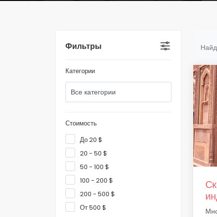
Фильтры
Найд
Категории
Стоимость
До 20 $
20 - 50 $
50 - 100 $
100 - 200 $
Ск
200 - 500 $
ин
От 500 $
Мно