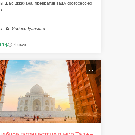
ды Шах-Джахана, превратив вашу фотосессию
,...
ра
Индивидуальная
00 $
4 часа
ебное путешествие в мир Тадж-