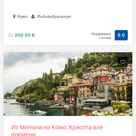
Комо
Индивидуальная
Нормально
От
200.00 €
5.0
1 отзыв
Из Милана на Комо: Красота вне
времени