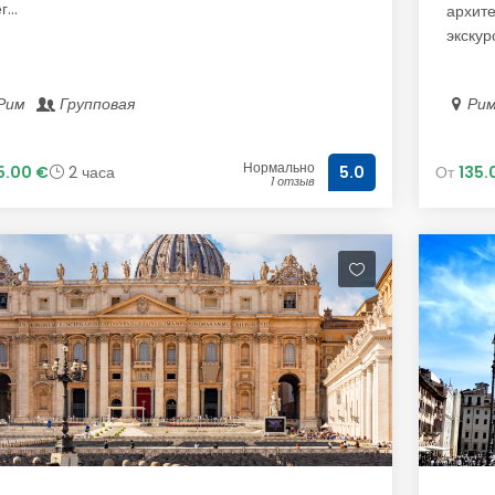
г...
архите
экскурс
Рим
Групповая
Ри
Нормально
5.00 €
2 часа
От
135.
5.0
1 отзыв