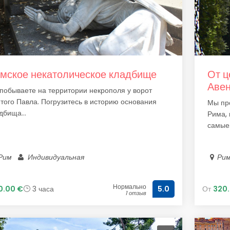
мское некатолическое кладбище
От ц
Авен
побываете на территории некрополя у ворот
того Павла. Погрузитесь в историю основания
Мы про
дбища...
Рима, 
самые.
Рим
Индивидуальная
Ри
Нормально
0.00 €
3 часа
От
320.
5.0
1 отзыв