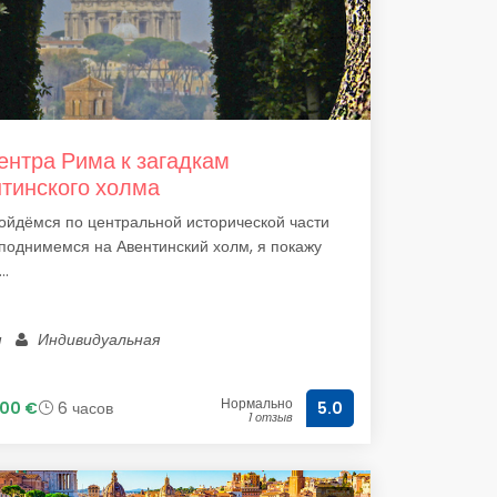
ентра Рима к загадкам
тинского холма
йдёмся по центральной исторической части
поднимемся на Авентинский холм, я покажу
..
м
Индивидуальная
Нормально
00 €
6 часов
5.0
1 отзыв