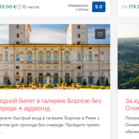
Нормально
20.00 €
10 часов
От
179.
5.0
1 отзыв
одной билет в галерею Боргезе без
За к
ереди + аудиогид
Олим
учите быстрый вход в галерею Боргезе в Риме с
Погру
етом для прохода без очереди. Пройдите прямо
Олимпи
..
обелис