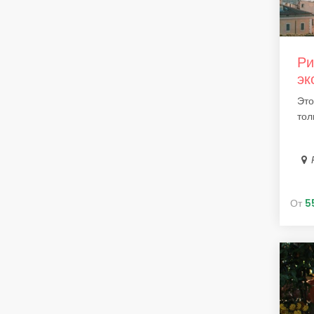
Ри
эк
Это
тол
От
5