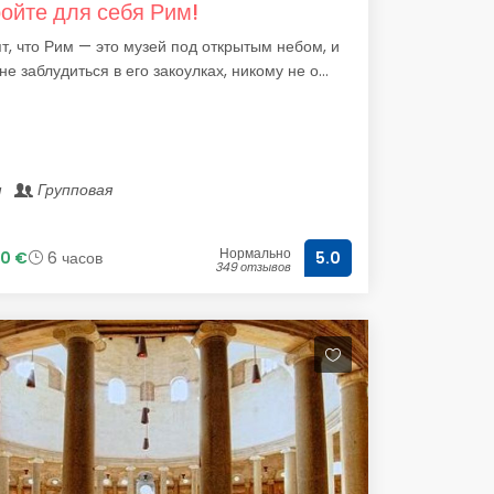
ойте для себя Рим!
т, что Рим — это музей под открытым небом, и
не заблудиться в его закоулках, никому не о...
м
Групповая
Нормально
0 €
6 часов
5.0
349 отзывов