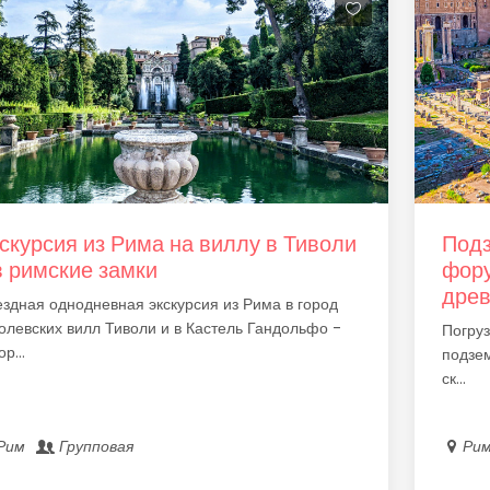
скурсия из Рима на виллу в Тиволи
Подз
в римские замки
фору
древ
здная однодневная экскурсия из Рима в город
олевских вилл Тиволи и в Кастель Гандольфо -
Погруз
р...
подзе
ск...
Рим
Групповая
Ри