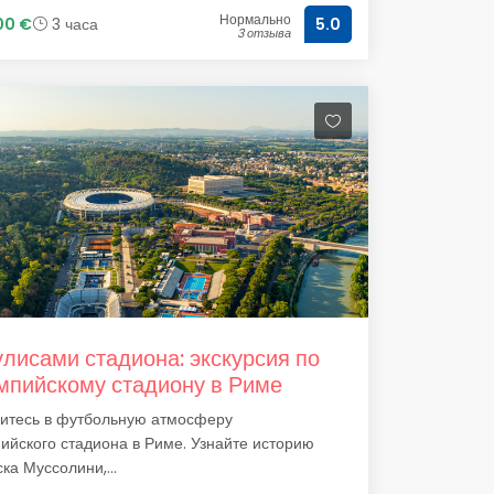
Нормально
00 €
3 часа
5.0
3 отзыва
улисами стадиона: экскурсия по
пийскому стадиону в Риме
зитесь в футбольную атмосферу
йского стадиона в Риме. Узнайте историю
ка Муссолини,...