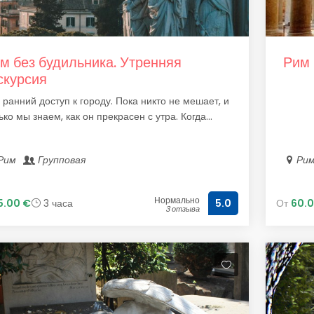
м без будильника. Утренняя
Рим 
скурсия
 ранний доступ к городу. Пока никто не мешает, и
ько мы знаем, как он прекрасен с утра. Когда...
Рим
Групповая
Ри
Нормально
5.00 €
3 часа
От
60.0
5.0
3 отзыва