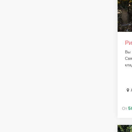
Ри
Вы 
Свя
кла
От
5