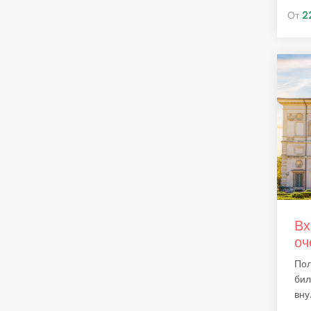
От
2
Вх
оч
Пол
бил
вну.