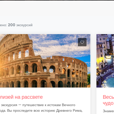
ено:
200
экскурсий
лизей на рассвете
Весь
чудо
 экскурсия — путешествие к истокам Вечного
ода. Вы проследите всю историю Древнего Рима,
Знаме