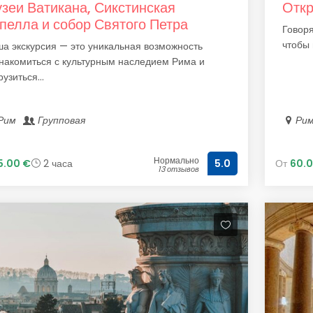
зеи Ватикана, Сикстинская
Откр
пелла и собор Святого Петра
Говоря
чтобы 
а экскурсия — это уникальная возможность
накомиться с культурным наследием Рима и
рузиться...
Рим
Групповая
Ри
Нормально
5.00 €
2 часа
От
60.0
5.0
13 отзывов