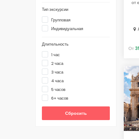
от е
Тип экскурсии
Групповая
Индивидуальная
Длительность
От
3
1 час
2 часа
3 часа
4 часа
5 часов
6+ часов
Сбросить