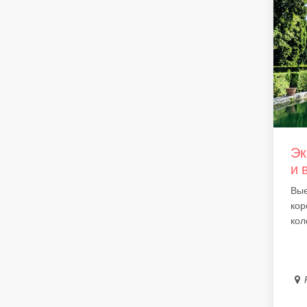
Эк
и 
Вые
кор
коло