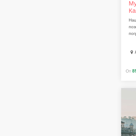
Му
Ка
Наш
поз
пог
От
8