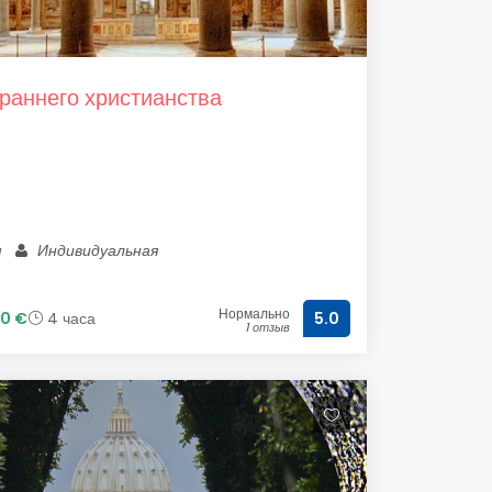
раннего христианства
м
Индивидуальная
Нормально
0 €
4 часа
5.0
1 отзыв