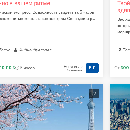
кио в вашем ритме
Твой
адап
ийский экспресс. Возможность увидеть за 5 часов
 знаменитые места, такие как храм Сенсодзи и р...
Вас жд
которы
маршру
Токио
Индивидуальная
То
Нормально
00.00 $
5 часов
От
300.
5.0
5 отзывов