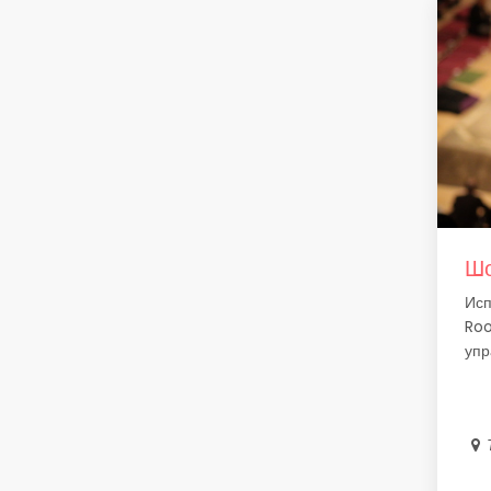
Шо
Исп
Roo
упр