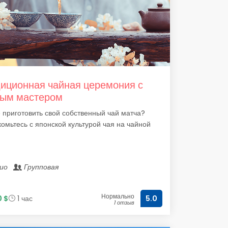
иционная чайная церемония с
ным мастером
 приготовить свой собственный чай матча?
омьтесь с японской культурой чая на чайной
кио
Групповая
Нормально
0 $
1 час
5.0
1 отзыв