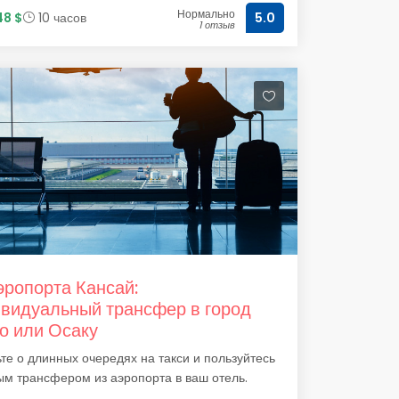
Нормально
48 $
10 часов
5.0
1 отзыв
эропорта Кансай:
видуальный трансфер в город
о или Осаку
те о длинных очередях на такси и пользуйтесь
м трансфером из аэропорта в ваш отель.