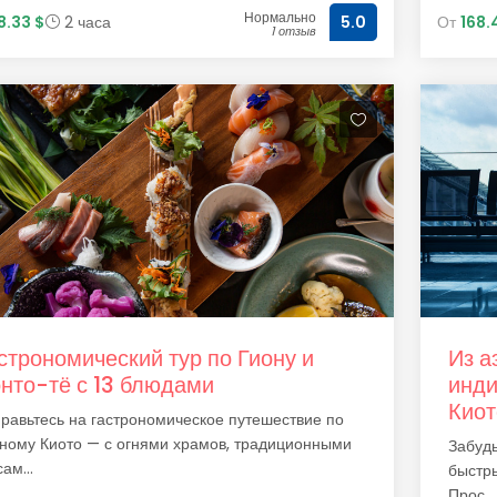
Нормально
18.33 $
2 часа
От
168.
5.0
1 отзыв
строномический тур по Гиону и
Из а
нто-тё с 13 блюдами
инди
Киот
равьтесь на гастрономическое путешествие по
ному Киото — с огнями храмов, традиционными
Забудь
ам...
быстры
Прос...