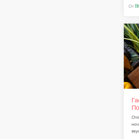
От
1
Га
По
Отп
ноч
вкус