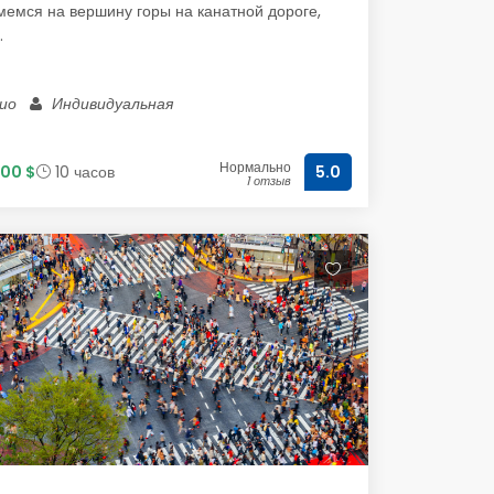
емся на вершину горы на канатной дороге,
.
кио
Индивидуальная
Нормально
00 $
10 часов
5.0
1 отзыв