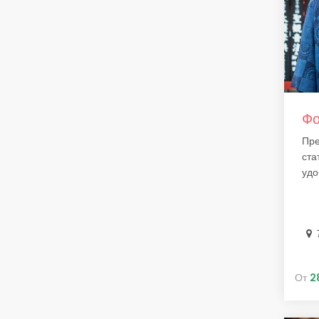
Фо
Пре
ста
удо
От
2