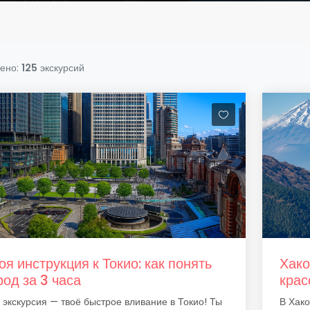
ено:
125
экскурсий
оя инструкция к Токио: как понять
Хако
род за 3 часа
крас
 экскурсия — твоё быстрое вливание в Токио! Ты
В Хако