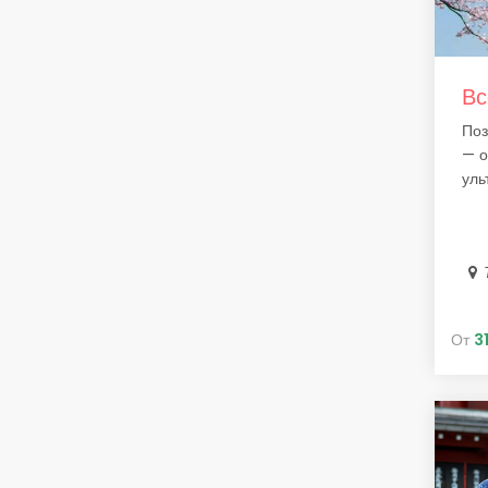
Вс
Поз
— о
уль
От
3