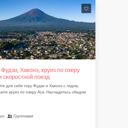
 Фудзи, Хаконэ, круиз по озеру
и скоростной поезд
те для себя гору Фудзи и Хаконэ с гидом,
ите круиз по озеру Аси. Насладитесь обедом
кио
Групповая