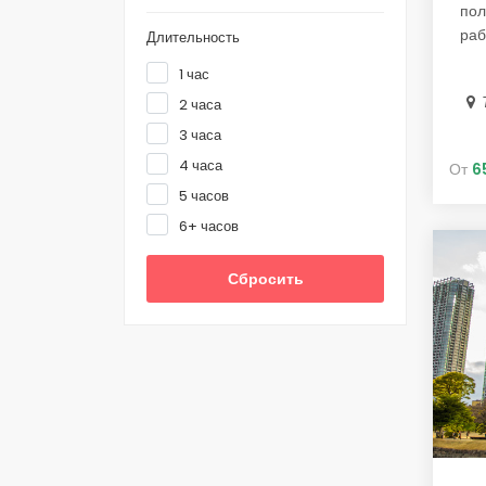
пол
раб
Длительность
1 час
2 часа
3 часа
4 часа
От
6
5 часов
6+ часов
Сбросить