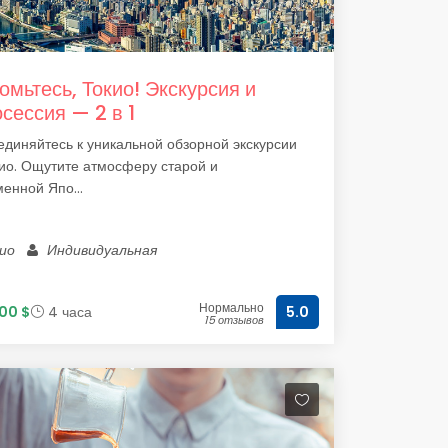
омьтесь, Токио! Экскурсия и
сессия — 2 в 1
диняйтесь к уникальной обзорной экскурсии
ио. Ощутите атмосферу старой и
енной Япо...
кио
Индивидуальная
Нормально
00 $
4 часа
5.0
15 отзывов