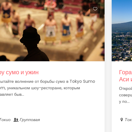
у сумо и ужин
Гора
Аси 
ытайте волнение от борьбы сумо в Tokyo Sumo
m, уникальном шоу-ресторане, которым
Открой
авляет быв...
соверш
у по...
Токио
Групповая
То