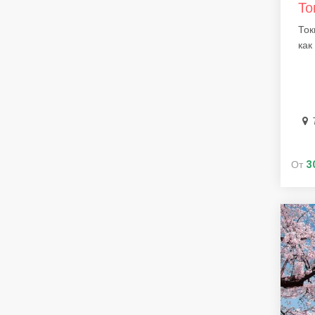
То
Ток
как
От
3