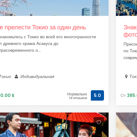
е прелести Токио за один день
Знак
фото
накомьтесь с Токио во всей его многогранности
т древнего храма Асакуса до
Присое
трасовременного о...
по Ток
соврем
Токио
Индивидуальная
То
Нормально
10.00 $
От
385.
5.0
14 отзывов