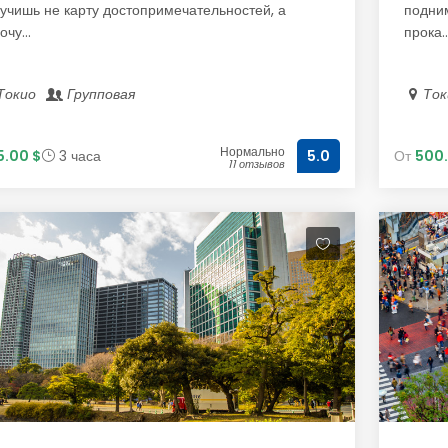
учишь не карту достопримечательностей, а
подним
очу...
прока..
Токио
Групповая
То
Нормально
5.00 $
3 часа
От
500.
5.0
11 отзывов