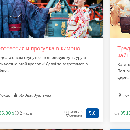
тосессия и прогулка в кимоно
Трад
чай
длагаю вам окунуться в японскую культуру и
ть частью этой красоты! Давайте встретимся в
Хотите
бно...
Познак
цере...
Токио
Индивидуальная
То
Нормально
85.00 $
2 часа
От
35.1
5.0
17 отзывов