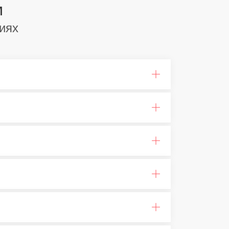
м
иях