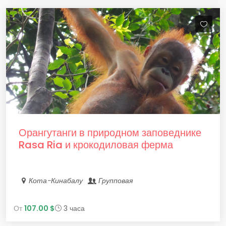
Орангутанги в природном заповеднике
Rasa Ria и крокодиловая ферма
Кота-Кинабалу
Групповая
От
107.00 $
3 часа