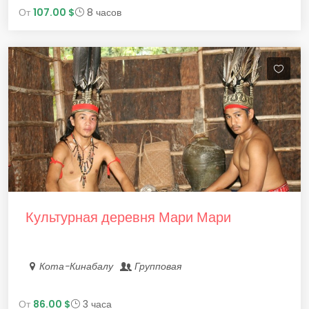
От
107.00 $
8 часов
Культурная деревня Мари Мари
Кота-Кинабалу
Групповая
От
86.00 $
3 часа