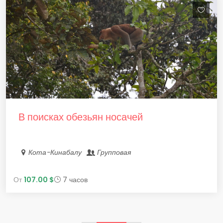
В поисках обезьян носачей
Кота-Кинабалу
Групповая
От
107.00 $
7 часов