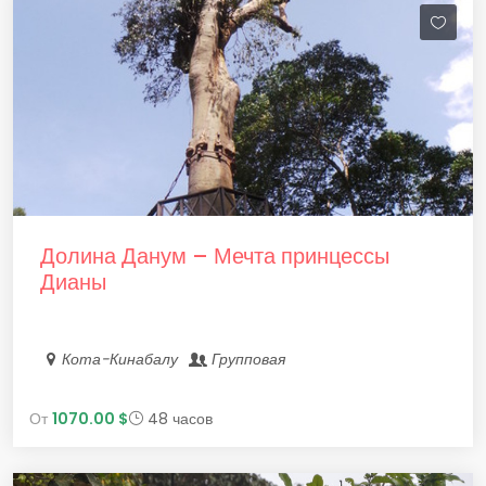
Долина Данум – Мечта принцессы
Дианы
Кота-Кинабалу
Групповая
От
1070.00 $
48 часов