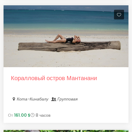
Коралловый остров Мантанани
Кота-Кинабалу
Групповая
От
161.00 $
8 часов