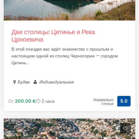
Две столицы: Цетинье и Река
Црноевича
В этой поездке вас ждёт знакомство с прошлым и
настоящим одной из столиц Черногории — городом
Цетинь...
Будва
Индивидуальная
Нормально
От
200.00 €
2 часа
5.0
1 отзыв