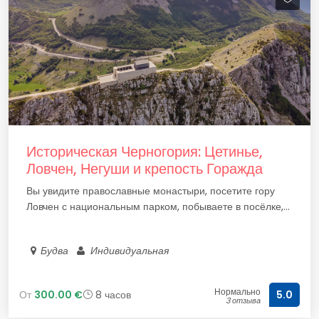
Историческая Черногория: Цетинье,
Ловчен, Негуши и крепость Горажда
Вы увидите православные монастыри, посетите гору
Ловчен с национальным парком, побываете в посёлке,...
Будва
Индивидуальная
Нормально
От
300.00 €
8 часов
5.0
3 отзыва