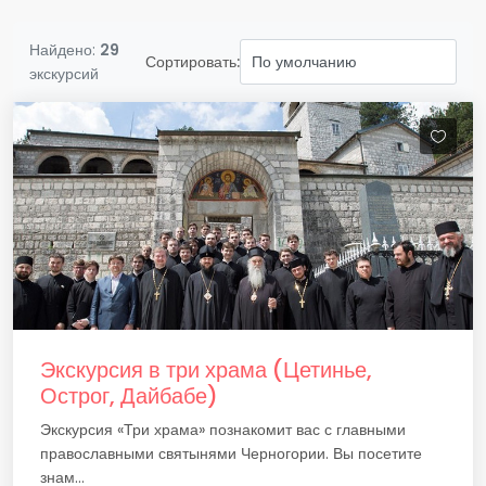
Найдено:
29
Сортировать:
экскурсий
Экскурсия в три храма (Цетинье,
Острог, Дайбабе)
Экскурсия «Три храма» познакомит вас с главными
православными святынями Черногории. Вы посетите
знам...