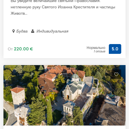
Вы увидите величайшие святыни Православия:
нетленную руку Святого Иоанна Крестителя и частицы
Животв...
Будва
Индивидуальная
Нормально
От
220.00 €
5.0
1 отзыв