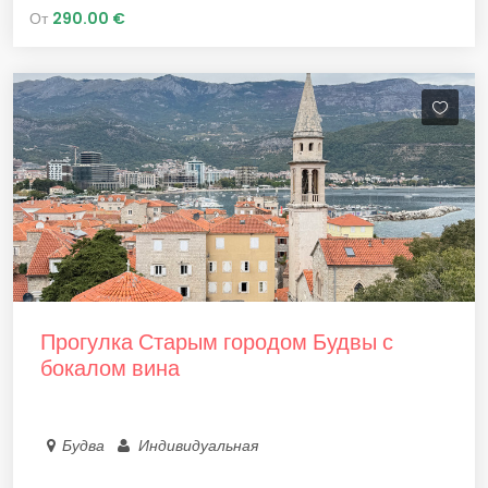
От
290.00 €
Прогулка Старым городом Будвы с
бокалом вина
Будва
Индивидуальная