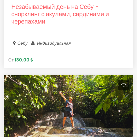
Незабываемый день на Себу -
снорклинг с акулами, сардинами и
черепахами
Себу
Индивидуальная
От
180.00 $