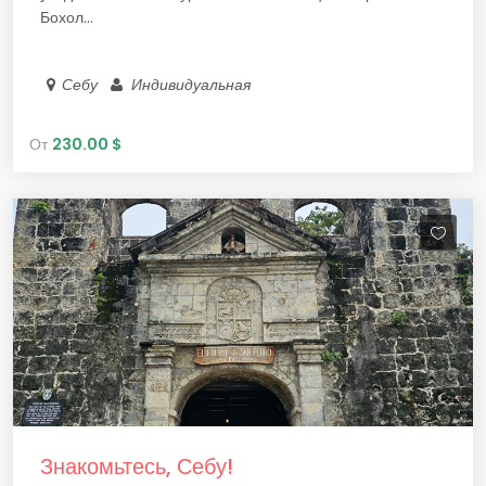
Бохол...
Себу
Индивидуальная
От
230.00 $
Знакомьтесь, Себу!