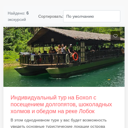
Найдено:
6
Сортировать:
экскурсий
Индивидуальный тур на Бохол с
посещением долгопятов, шоколадных
холмов и обедом на реке Лобок
В этом однодневном туре у вас будет возможность
увидеть основные туристические локации острова