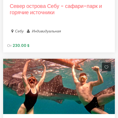
Север острова Себу - сафари-парк и
горячие источники
Себу
Индивидуальная
От
230.00 $