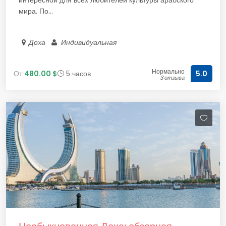
интересной для всех любителей культуры арабского
мира. По...
Доха
Индивидуальная
Нормально
От
480.00 $
5 часов
5.0
3 отзыва