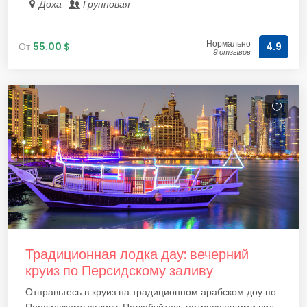
Доха
Групповая
Нормально
От
55.00 $
4.9
9 отзывов
Традиционная лодка дау: вечерний
круиз по Персидскому заливу
Отправьтесь в круиз на традиционном арабском доу по