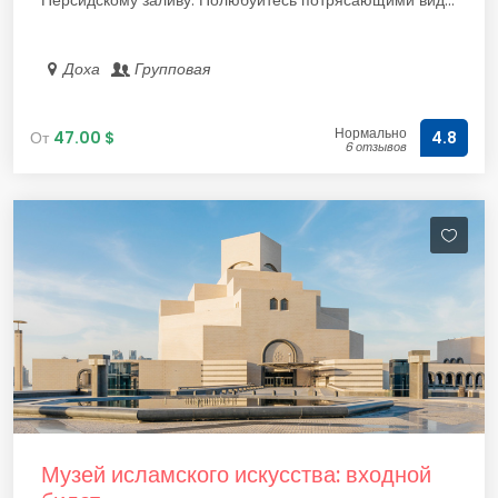
Персидскому заливу. Полюбуйтесь потрясающими вид...
Доха
Групповая
Нормально
От
47.00 $
4.8
6 отзывов
Музей исламского искусства: входной