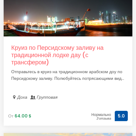
Круиз по Персидскому заливу на
традиционной лодке дау (с
трансфером)
Отправьтесь в круиз на традиционном арабском доу по
Персидскому заливу. Полюбуйтесь потрясающими вид...
Доха
Групповая
Нормально
От
64.00 $
5.0
3 отзыва