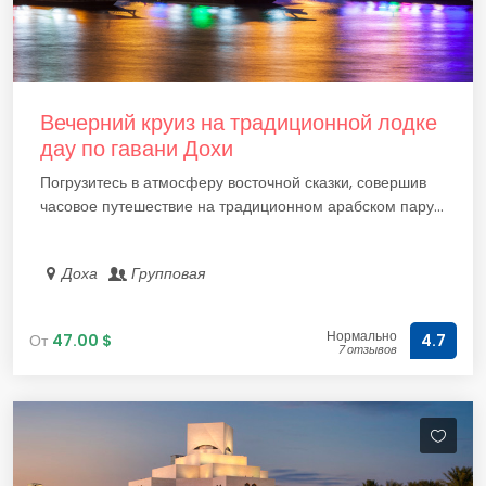
Вечерний круиз на традиционной лодке
дау по гавани Дохи
Погрузитесь в атмосферу восточной сказки, совершив
часовое путешествие на традиционном арабском пару...
Доха
Групповая
Нормально
От
47.00 $
4.7
7 отзывов