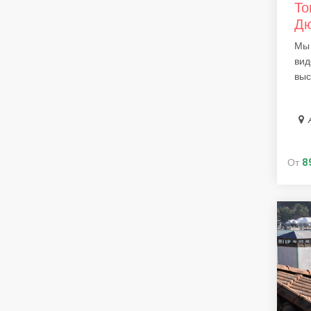
То
Д
Мы 
вид
выс
От
8