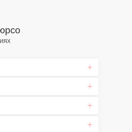
Дюрсо
иях