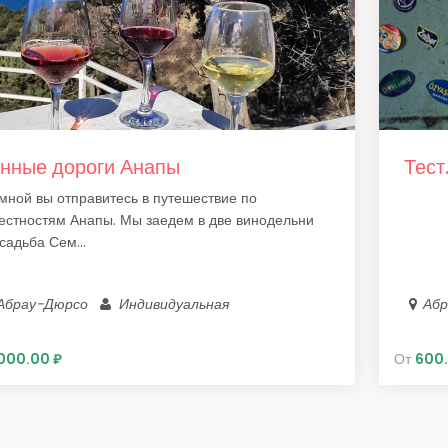
нные дороги Анапы
Тест
мной вы отправитесь в путешествие по
естностям Анапы. Мы заедем в две винодельни
садьба Сем...
Абрау-Дюрсо
Индивидуальная
Аб
000.00 ₽
От
600.