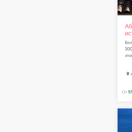
Аб
ис
Бол
300
этог
От
5