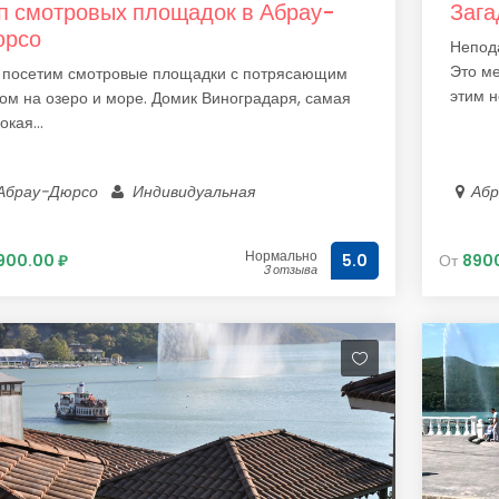
п смотровых площадок в Абрау-
Зага
юрсо
Непод
Это ме
посетим смотровые площадки с потрясающим
этим не
ом на озеро и море. Домик Виноградаря, самая
окая...
Абрау-Дюрсо
Индивидуальная
Аб
Нормально
900.00 ₽
От
8900
5.0
3 отзыва