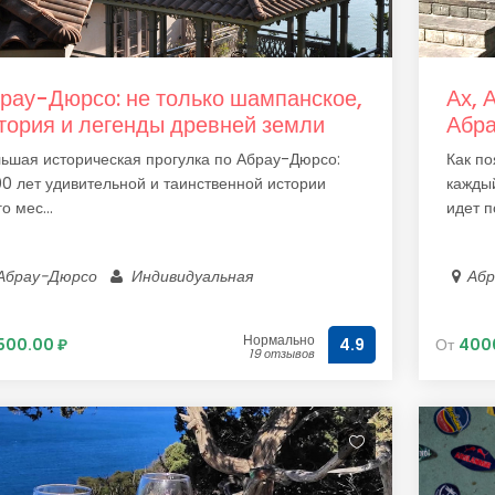
рау-Дюрсо: не только шампанское,
Ах, 
тория и легенды древней земли
Абр
ьшая историческая прогулка по Абрау-Дюрсо:
Как по
0 лет удивительной и таинственной истории
каждый
о мес...
идет по
Абрау-Дюрсо
Индивидуальная
Аб
Нормально
500.00 ₽
От
400
4.9
19 отзывов