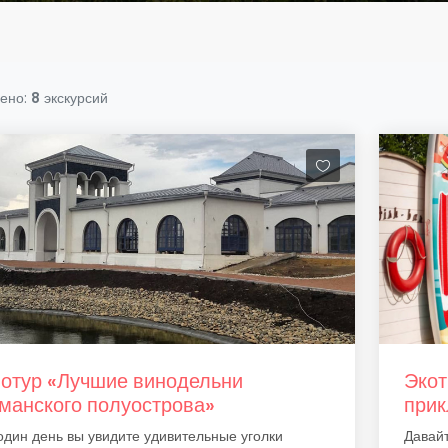
ено:
8
экскурсий
отур «Лучшие винодельни
Экот
манского полуострова»
прик
один день вы увидите удивительные уголки
Давай