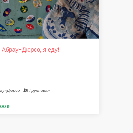
. Абрау-Дюрсо, я еду!
рау-Дюрсо
Групповая
00 ₽