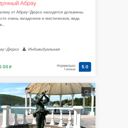
дочный Абрау
алеку от Абрау-Дюрсо находятся дольмены.
сто очень загадочное и мистическое, ведь
...
рау-Дюрсо
Индивидуальная
Нормально
.00 ₽
5.0
1 отзыв