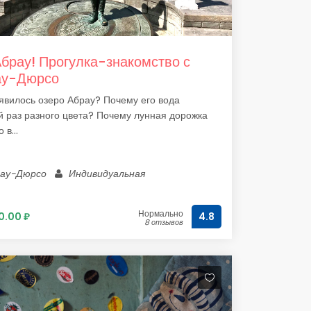
Абрау! Прогулка-знакомство с
ау-Дюрсо
явилось озеро Абрау? Почему его вода
 раз разного цвета? Почему лунная дорожка
 в...
рау-Дюрсо
Индивидуальная
Нормально
0.00 ₽
4.8
8 отзывов