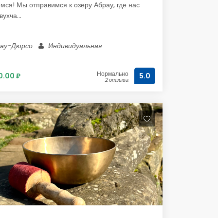
мся! Мы отправимся к озеру Абрау, где нас
ухча...
рау-Дюрсо
Индивидуальная
Нормально
.00 ₽
5.0
2 отзыва