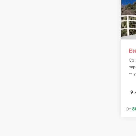
Ви
Со 
окр
— у
От
8