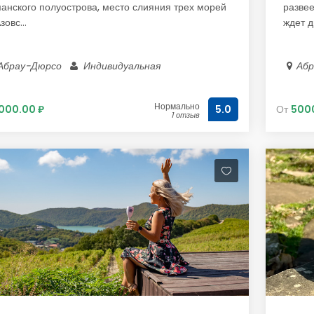
анского полуострова, место слияния трех морей
развее
зовс...
ждет дв
Абрау-Дюрсо
Индивидуальная
Аб
Нормально
1000.00 ₽
От
5000
5.0
1 отзыв