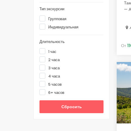
Там
Тип экскурсии
— А
Групповая
Индивидуальная
Длительность
От
1
1 час
2 часа
3 часа
4 часа
5 часов
6+ часов
Сбросить