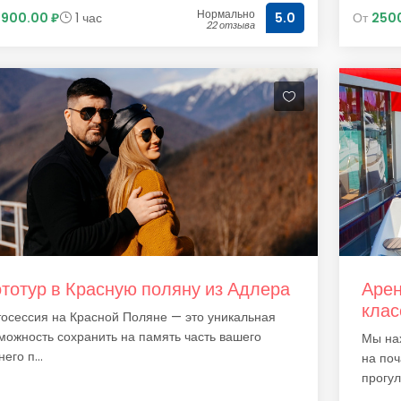
Нормально
5900.00 ₽
1 час
От
250
5.0
22 отзыва
тотур в Красную поляну из Адлера
Арен
клас
осессия на Красной Поляне — это уникальная
можность сохранить на память часть вашего
Мы на
его п...
на поч
прогулк