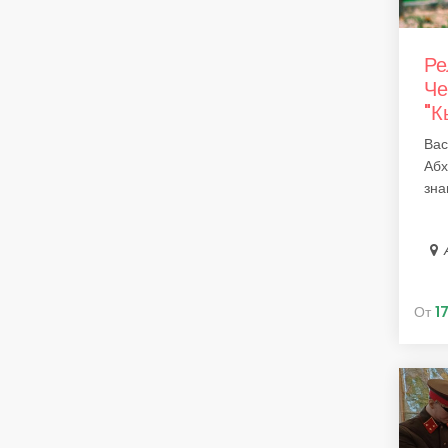
Ре
Че
"К
Вас
Абх
зна
От
1