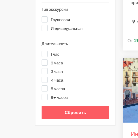
при
Тип экскурсии
Групповая
Индивидуальная
От
2
Длительность
1 час
2 часа
3 часа
4 часа
5 часов
6+ часов
Сбросить
Ин