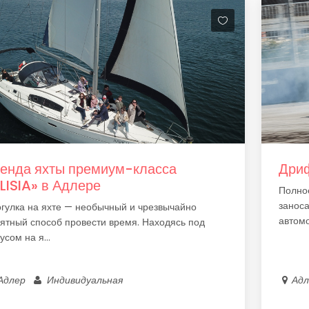
енда яхты премиум-класса
Дриф
LISIA» в Адлере
Полно
заноса
гулка на яхте — необычный и чрезвычайно
автомо
ятный способ провести время. Находясь под
усом на я...
Адлер
Индивидуальная
Ад