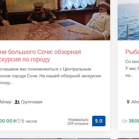
ни большого Сочи: обзорная
Рыба
скурсия по городу
Со мно
У вас 
глашаем вас познакомиться с Центральным
на...
оном города Сочи. На нашей обзорной экскурсии
огру...
Адлер
Групповая
Ад
Нормально
00.00 ₽
5 часов
От
3500
5.0
205 отзывов