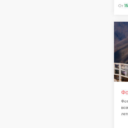
От
1
Фо
Фот
воз
летн