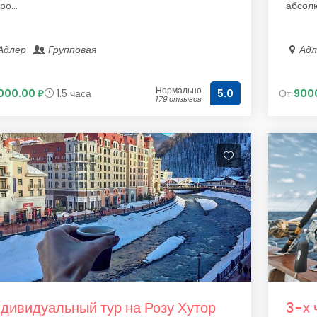
ро...
абсолю
Адлер
Групповая
Ад
Нормально
000.00 ₽
1.5 часа
От
9000
5.0
179 отзывов
дивидуальный тур на Розу Хутор
3-х 