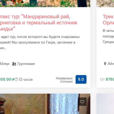
лакс тур: "Мандариновый рай,
Трек
рниговка и термальный источник
Орл
ындыг"
В четы
наход
 ждет тур, после которого вы будете очарованы
Греции.
азией! Мы прогуляемся по Гагре, заглянем в
ме...
Адлер
Групповая
Ад
Нормально
700.00 ₽
12 часов
От
9750
5.0
3 отзыва