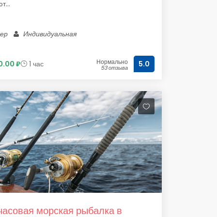
т...
лер
Индивидуальная
Нормально
.00 ₽
1 час
5.0
53 отзыва
часовая морская рыбалка в