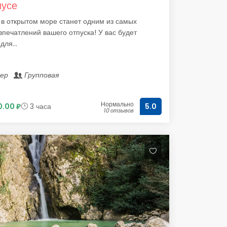
иусе
в открытом море станет одним из самых
впечатлений вашего отпуска! У вас будет
для...
лер
Групповая
Нормально
.00 ₽
3 часа
5.0
10 отзывов