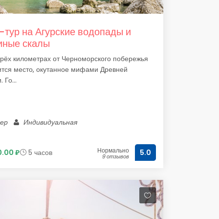
-тур на Агурские водопады и
иные скалы
рёх километрах от Черноморского побережья
ится место, окутанное мифами Древней
 Го...
лер
Индивидуальная
Нормально
.00 ₽
5 часов
5.0
9 отзывов