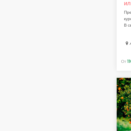
ил
Пре
кур
В св
От
1