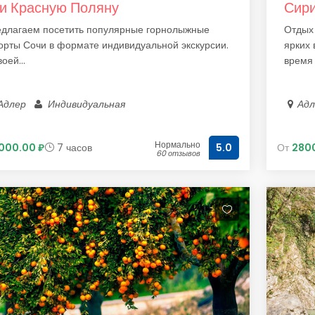
и Красную Поляну
Сир
длагаем посетить популярные горнолыжные
Отдых 
орты Сочи в формате индивидуальной экскурсии.
ярких 
оей...
время 
Адлер
Индивидуальная
Ад
Нормально
1000.00 ₽
7 часов
От
2800
5.0
60 отзывов