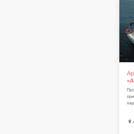
Ар
«A
Про
при
пар