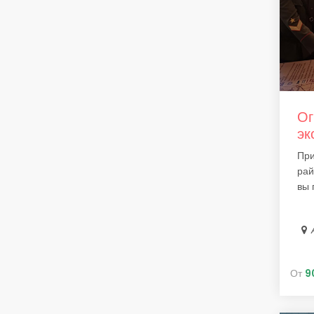
Ог
эк
При
рай
вы п
От
9