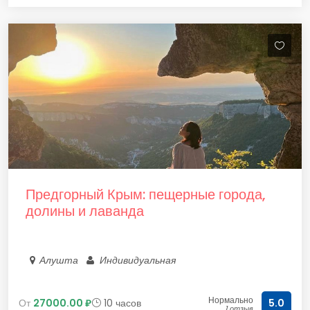
Предгорный Крым: пещерные города,
долины и лаванда
Алушта
Индивидуальная
Нормально
От
27000.00 ₽
10 часов
5.0
1 отзыв