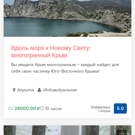
Вдоль моря к Новому Свету:
многогранный Крым
Вы увидите Крым многогранным - каждый найдет для
себя свою частичку Юго-Восточного Крыма!
Алушта
Индивидуальная
Нормально
От
29000.00 ₽
10 часов
5.0
1 отзыв