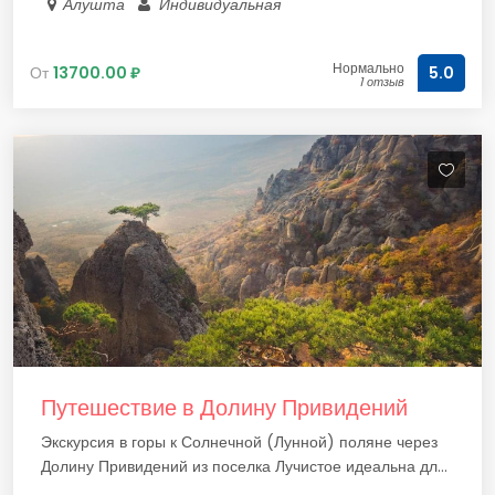
Алушта
Индивидуальная
Нормально
От
13700.00 ₽
5.0
1 отзыв
Путешествие в Долину Привидений
Экскурсия в горы к Солнечной (Лунной) поляне через
Долину Привидений из поселка Лучистое идеальна дл...