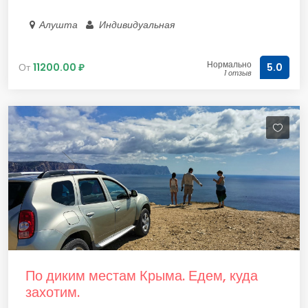
Алушта
Индивидуальная
Нормально
От
11200.00 ₽
5.0
1 отзыв
По диким местам Крыма. Едем, куда
захотим.