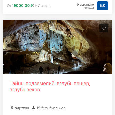
Нормально
От
19000.00 ₽
7 часов
5.0
1 отзыв
Тайны подземелий: вглубь пещер,
вглубь веков.
Алушта
Индивидуальная