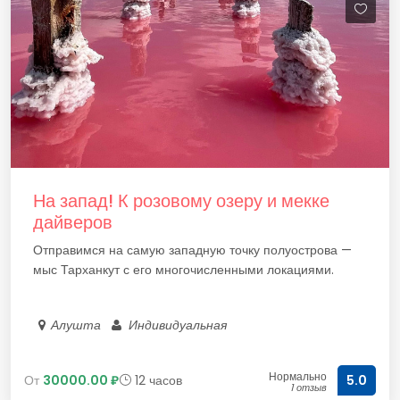
На запад! К розовому озеру и мекке
дайверов
Отправимся на самую западную точку полуострова —
мыс Тарханкут с его многочисленными локациями.
Алушта
Индивидуальная
Нормально
От
30000.00 ₽
12 часов
5.0
1 отзыв