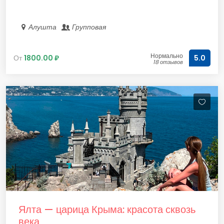
Алушта
Групповая
Нормально
От
1800.00 ₽
5.0
18 отзывов
Ялта — царица Крыма: красота сквозь
века