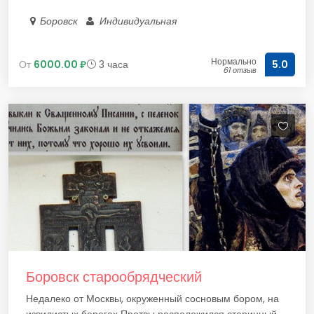
Боровск
Индивидуальная
Нормально
От
6000.00 ₽
3 часа
5.0
61 отзыв
Боровск старообрядческий
Недалеко от Москвы, окруженный сосновым бором, на