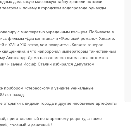
ородных дам, какую масонскую тайну хранили потомки
м театром и почему в городском водопроводе однажды
 ювелиру с многократно украденным кольцом. Побываете в
ались фильмы «Два капитана» и «Жестокий романс». Узнаете,
й в XVII и XIX веках, чем покоритель Кавказа генерал
о священника и что напророчил императорам таинственный
ему Александр Дюма назвал место жительства потомков
ии» и зачем Иосиф Сталин избирался депутатом
еке прибором «стереоскоп» и увидите уникальные
0 лет назад;
е открытки с видами города и другие необычные артефакты
ай, приготовленный по старинному рецепту, а также
дкий, солёный и денежный!