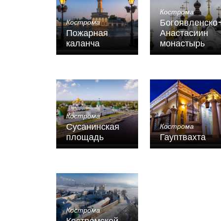
Кострома
Богоявленско
Кострома
Пожарная
Анастасиин
каланча
монастырь
Кострома
Сусанинская
Кострома
площадь
Гауптвахта
Кострома
Костромской