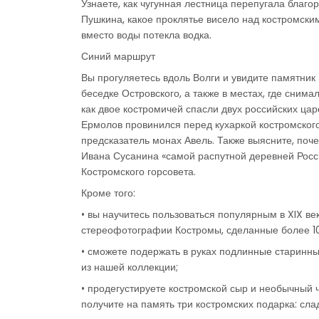
Узнаете, как чугунная лестница перепугала благ
Пушкина, какое проклятье висело над костромски
вместо воды потекла водка.
Синий маршрут
Вы прогуляетесь вдоль Волги и увидите памятник
беседке Островского, а также в местах, где сним
как двое костромичей спасли двух российских царе
Ермолов провинился перед кухаркой костромског
предсказатель монах Авель. Также выясните, поч
Ивана Сусанина «самой распутной деревней Росс
Костромского горсовета.
Кроме того:
• вы научитесь пользоваться популярным в XIX в
стереофотографии Костромы, сделанные более 10
• сможете подержать в руках подлинные старинны
из нашей коллекции;
• продегустируете костромской сыр и необычный ч
получите на память три костромских подарка: сла