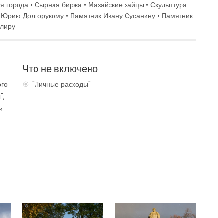
ия города • Сырная биржа • Мазайские зайцы • Скульптура
к Юрию Долгорукому • Памятник Ивану Сусанину • Памятник
елиру
Что не включено
ого
"Личные расходы"
",
и