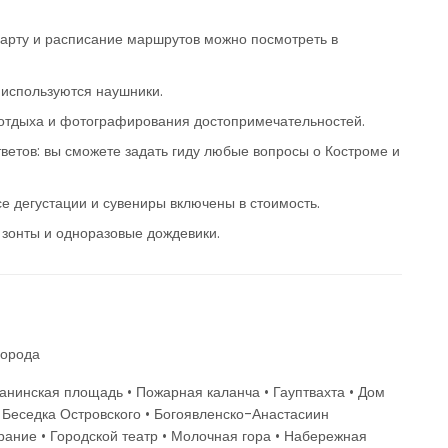
Карту и расписание маршрутов можно посмотреть в
 используются наушники.
 отдыха и фотографирования достопримечательностей.
тветов: вы сможете задать гиду любые вопросы о Костроме и
се дегустации и сувениры включены в стоимость.
зонты и одноразовые дождевики.
города
санинская площадь • Пожарная каланча • Гауптвахта • Дом
 Беседка Островского • Богоявленско-Анастасиин
рание • Городской театр • Молочная гора • Набережная